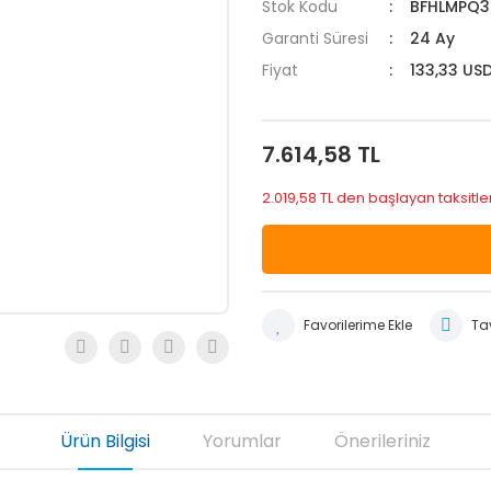
Stok Kodu
BFHLMPQ3
Garanti Süresi
24 Ay
Fiyat
133,33 US
7.614,58 TL
2.019,58 TL den başlayan taksitle
Tav
Ürün Bilgisi
Yorumlar
Önerileriniz