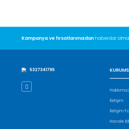
Ürün resmi kalitesiz, bozuk veya görüntülenemiyor.
Ürün açıklamasında eksik bilgiler bulunuyor.
Ürün bilgilerinde hatalar bulunuyor.
Ürün fiyatı diğer sitelerden daha pahalı.
Bu ürüne benzer farklı alternatifler olmalı.
Kampanya ve fırsatlarımızdan
haberdar olmak 
5327341795
KURUMS
Hakkımız
İletişim
İletişim 
Havale Bi