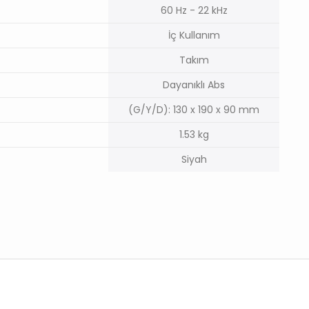
60 Hz - 22 kHz
İç Kullanım
Takım
Dayanıklı Abs
(G/Y/D): 130 x 190 x 90 mm
1.53 kg
Siyah
er konularda yetersiz gördüğünüz noktaları öneri formunu kullanarak tar
Bu ürüne ilk yorumu siz yapın!