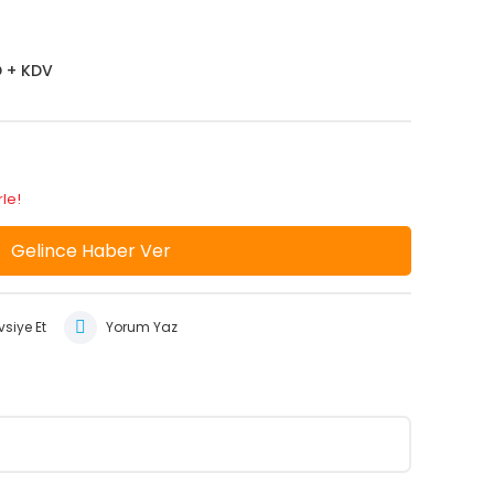
D + KDV
rle!
Gelince Haber Ver
siye Et
Yorum Yaz