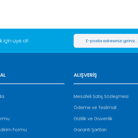
Yorum Yaz
için üye ol!
AL
ALIŞVERİŞ
Gönder
da
Mesafeli Satış Sözleşmesi
Ödeme ve Teslimat
Formu
Gizlilik ve Güvenlik
ldirim Formu
Garanti Şartları