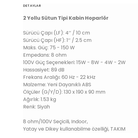
DETAYLAR
2 Yollu Sütun Tipi Kabin Hoparlör
Sürücü Çapı (LF): 4’’ / 10 cm
Sürücü Çapı (HF): 1’’ / 2.5 cm
Maks. Güç: 75 - 150 W
Empedans: 8 ohm
100V Güç Seçenekleri: 15W - 8W - 4W - 2W
Hassasiyet: 89 dB
Frekans Aralığı: 60 Hz - 22 kHz
Malzeme: Yeni Dayanıklı ABS
Ölçüler (G/Y/D): 130 x 190 x 90 mm
Ağırlık: 1.53 kg
Renk: Siyah
8 ohm/100V Seçicili, Indoor,
Yatay ve Dikey kullanabilme özelliği, TAKIM