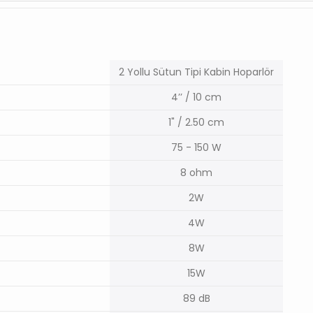
2 Yollu Sütun Tipi Kabin Hoparlör
4’’ / 10 cm
1" / 2.50 cm
75 - 150 W
8 ohm
2W
4W
8W
15W
89 dB