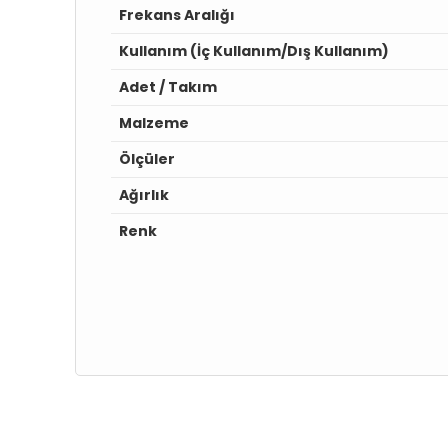
Frekans Aralığı
Kullanım (İç Kullanım/Dış Kullanım)
Adet / Takım
Malzeme
Ölçüler
Ağırlık
Renk
Bu ürünün fiyat bilgisi, resim, ürün açıklamalarında ve diğ
Görüş ve önerileriniz için teşekkür ederiz.