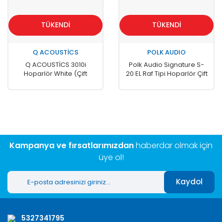
TÜKENDİ
TÜKENDİ
Q ACOUSTİCS
POLK AUDIO
Q ACOUSTİCS 3010i
Polk Audio Signature S-
Hoparlör White (Çift
20 EL Raf Tipi Hoparlör Çift
Fiyatı)
Siyah
Kampanya ve fırsatlarımızdan
haberdar olmak için
üye ol!
Kaydol
5327341795