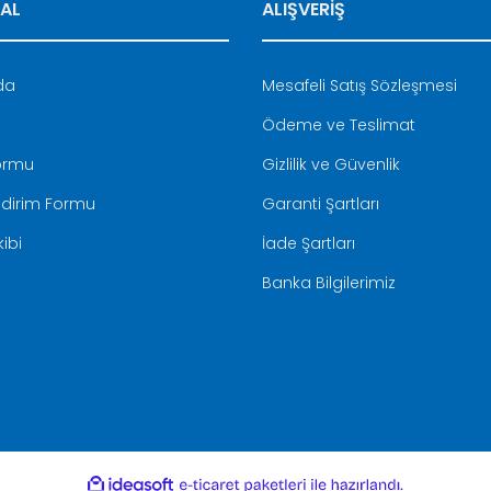
AL
ALIŞVERİŞ
da
Mesafeli Satış Sözleşmesi
Ödeme ve Teslimat
Formu
Gizlilik ve Güvenlik
ldirim Formu
Garanti Şartları
ibi
İade Şartları
Banka Bilgilerimiz
ile
ideasoft
e-