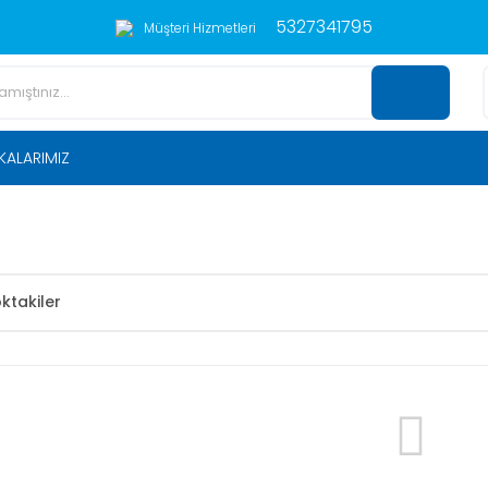
5327341795
Müşteri Hizmetleri
KALARIMIZ
ktakiler