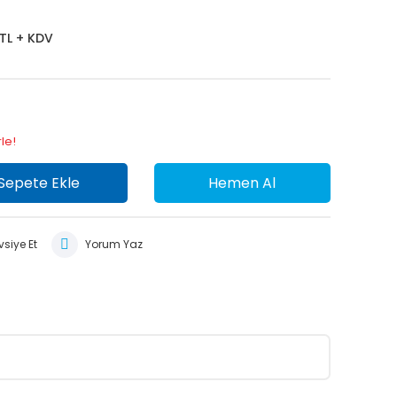
 TL + KDV
le!
Sepete Ekle
Hemen Al
siye Et
Yorum Yaz