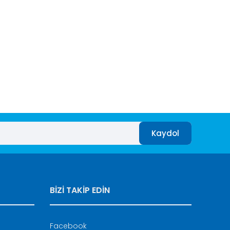
afımıza iletebilirsiniz.
Kaydol
BİZİ TAKİP EDİN
Facebook