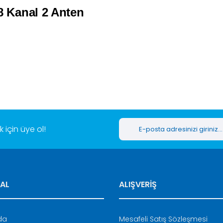
Kanal 2 Anten
er konularda yetersiz gördüğünüz noktaları öneri formunu kullanarak tar
Bu ürüne ilk yorumu siz yapın!
Yorum Yaz
için üye ol!
AL
ALIŞVERİŞ
Gönder
da
Mesafeli Satış Sözleşmesi