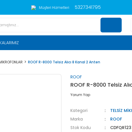
5327341795
Müşteri Hizmetleri
KALARIMIZ
 MİKROFONLAR
ROOF R-8000 Telsiz Alıcı 8 Kanal 2 Anten
ROOF
ROOF R-8000 Telsiz Alıc
Yorum Yap
Kategori
TELSİZ Mİ
Marka
ROOF
Stok Kodu
CDFQR123