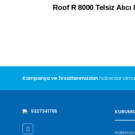
Roof R 8000 Telsiz Alıcı 8 
Bu ürünün fiyat bilgisi, resim, ürün açıklamalarında ve diğ
Görüş ve önerileriniz için teşekkür ederiz.
Ürün resmi kalitesiz, bozuk veya görüntülenemiyor.
Ürün açıklamasında eksik bilgiler bulunuyor.
Ürün bilgilerinde hatalar bulunuyor.
Ürün fiyatı diğer sitelerden daha pahalı.
Bu ürüne benzer farklı alternatifler olmalı.
Kampanya ve fırsatlarımızdan
haberdar olmak 
5327341795
KURUMS
Hakkımız