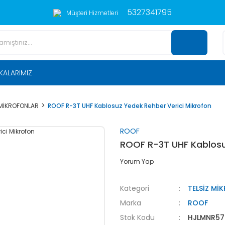
5327341795
Müşteri Hizmetleri
KALARIMIZ
 MİKROFONLAR
ROOF R-3T UHF Kablosuz Yedek Rehber Verici Mikrofon
ROOF
ROOF R-3T UHF Kablosu
Yorum Yap
Kategori
TELSİZ Mİ
Marka
ROOF
Stok Kodu
HJLMNR57