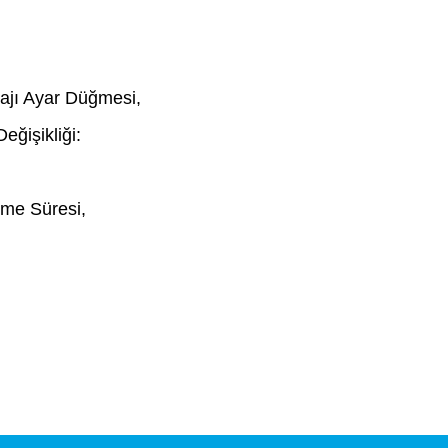
tajı Ayar Düğmesi,
eğişikliği:
eme Süresi,
er konularda yetersiz gördüğünüz noktaları öneri formunu kullanarak tar
Bu ürüne ilk yorumu siz yapın!
Yorum Yaz