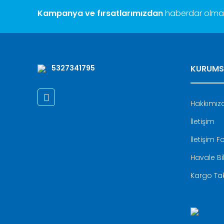
Bu ürüne benzer farklı alternatifler olmalı.
Kampanya ve fırsatlarımızdan
haberdar olmak 
5327341795
KURUMS
Hakkımız
İletişim
İletişim 
Havale Bi
Kargo Tak