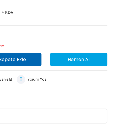
L + KDV
rle!
Sepete Ekle
Hemen Al
siye Et
Yorum Yaz