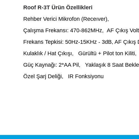
Roof R-3T Ürün Özellikleri
Rehber Verici Mikrofon (Receıver),
Çalışma Frekansı: 470-862MHz, AF Çıkış Vol
Frekans Tepkisi: 50Hz-15KHz - 3dB, AF Çıkış D
Kulaklık / Hat Çıkışı, Gürültü + Pilot ton Kiliti,
Güç Kaynağı: 2*AA Pil, Yaklaşık 8 Saat Bekl
Özel Şarj Deliği, IR Fonksiyonu
Bu ürünün fiyat bilgisi, resim, ürün açıklamalarında ve diğ
Görüş ve önerileriniz için teşekkür ederiz.
Ürün resmi kalitesiz, bozuk veya görüntülenemiyor.
Ürün açıklamasında eksik bilgiler bulunuyor.
Ürün bilgilerinde hatalar bulunuyor.
Ürün fiyatı diğer sitelerden daha pahalı.