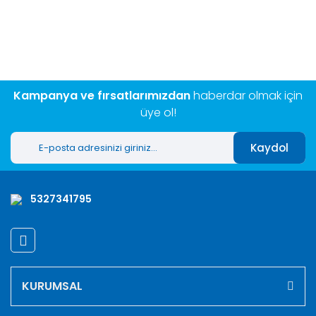
konularda yetersiz gördüğünüz noktaları öneri formunu
Bu ürüne ilk yorumu siz yapın!
kullanarak tarafımıza iletebilirsiniz.
Görüş ve önerileriniz için teşekkür ederiz.
Yorum Yaz
Ürün resmi kalitesiz, bozuk veya görüntülenemiyor.
Ürün açıklamasında eksik bilgiler bulunuyor.
Kampanya ve fırsatlarımızdan
haberdar olmak için
Ürün bilgilerinde hatalar bulunuyor.
üye ol!
Ürün fiyatı diğer sitelerden daha pahalı.
Kaydol
Bu ürüne benzer farklı alternatifler olmalı.
5327341795
Gönder
KURUMSAL