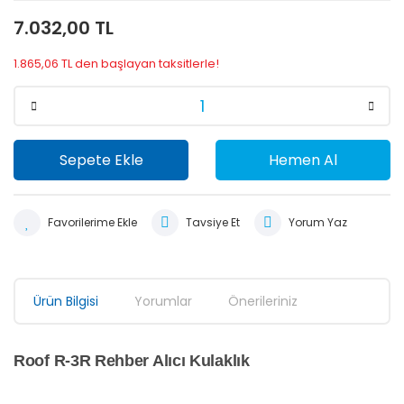
7.032,00 TL
1.865,06 TL den başlayan taksitlerle!
Sepete Ekle
Hemen Al
Tavsiye Et
Yorum Yaz
Ürün Bilgisi
Yorumlar
Önerileriniz
Roof R-3R Rehber Alıcı Kulaklık
Bu ürünün fiyat bilgisi, resim, ürün açıklamalarında ve diğer