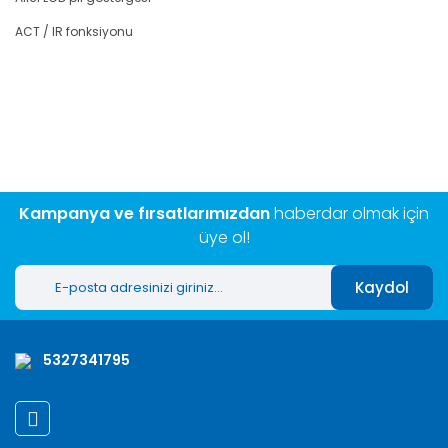
ACT / IR fonksiyonu
Bu ürünün fiyat bilgisi, resim, ürün açıklamalarında ve diğer
konularda yetersiz gördüğünüz noktaları öneri formunu
Bu ürüne ilk yorumu siz yapın!
kullanarak tarafımıza iletebilirsiniz.
Görüş ve önerileriniz için teşekkür ederiz.
Yorum Yaz
Ürün resmi kalitesiz, bozuk veya görüntülenemiyor.
Ürün açıklamasında eksik bilgiler bulunuyor.
Kampanya ve fırsatlarımızdan
haberdar olmak için
Ürün bilgilerinde hatalar bulunuyor.
üye ol!
Ürün fiyatı diğer sitelerden daha pahalı.
Kaydol
Bu ürüne benzer farklı alternatifler olmalı.
5327341795
Gönder