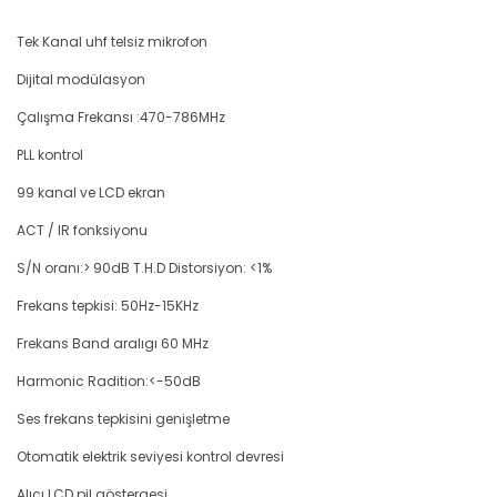
Tek Kanal uhf telsiz mikrofon
Dijital modülasyon
Çalışma Frekansı :470-786MHz
PLL kontrol
99 kanal ve LCD ekran
ACT / IR fonksiyonu
S/N oranı:> 90dB T.H.D Distorsiyon: <1%
Frekans tepkisi: 50Hz-15KHz
Frekans Band aralıgı 60 MHz
Harmonic Radition:<-50dB
Ses frekans tepkisini genişletme
Otomatik elektrik seviyesi kontrol devresi
Alıcı LCD pil göstergesi