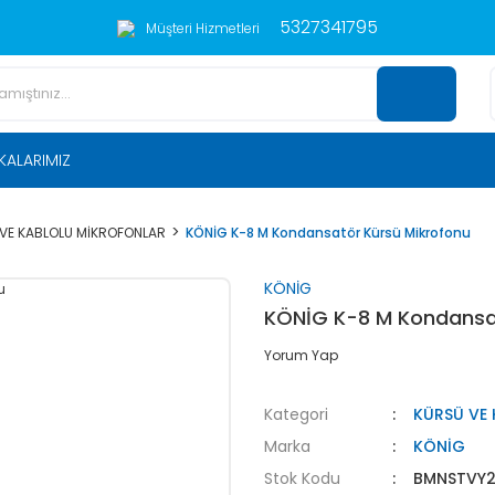
5327341795
Müşteri Hizmetleri
KALARIMIZ
VE KABLOLU MİKROFONLAR
KÖNİG K-8 M Kondansatör Kürsü Mikrofonu
KÖNİG
KÖNİG K-8 M Kondansat
Yorum Yap
Kategori
KÜRSÜ VE
Marka
KÖNİG
Stok Kodu
BMNSTVY