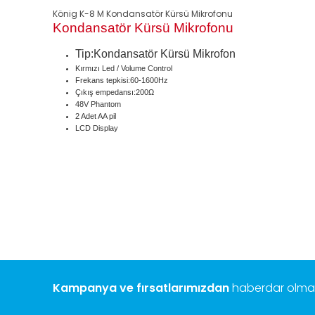
König K-8 M Kondansatör Kürsü Mikrofonu
Kondansatör Kürsü Mikrofonu
Tip:Kondansatör Kürsü Mikrofon
Kırmızı Led / Volume Control
Frekans tepkisi:60-1600Hz
Çıkış empedansı:200Ω
48V Phantom
2 Adet AA pil
LCD Display
Bu ürünün fiyat bilgisi, resim, ürün açıklamalarında ve diğ
Görüş ve önerileriniz için teşekkür ederiz.
Ürün resmi kalitesiz, bozuk veya görüntülenemiyor.
Ürün açıklamasında eksik bilgiler bulunuyor.
Ürün bilgilerinde hatalar bulunuyor.
Ürün fiyatı diğer sitelerden daha pahalı.
Bu ürüne benzer farklı alternatifler olmalı.
Kampanya ve fırsatlarımızdan
haberdar olmak 