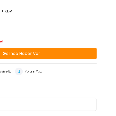
L + KDV
e!
Gelince Haber Ver
siye Et
Yorum Yaz