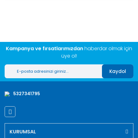
Bu ürünün fiyat bilgisi, resim, ürün açıklamalarında ve diğer
konularda yetersiz gördüğünüz noktaları öneri formunu
Bu ürüne ilk yorumu siz yapın!
kullanarak tarafımıza iletebilirsiniz.
Görüş ve önerileriniz için teşekkür ederiz.
Yorum Yaz
Ürün resmi kalitesiz, bozuk veya görüntülenemiyor.
Ürün açıklamasında eksik bilgiler bulunuyor.
Kampanya ve fırsatlarımızdan
haberdar olmak için
Ürün bilgilerinde hatalar bulunuyor.
üye ol!
Ürün fiyatı diğer sitelerden daha pahalı.
Kaydol
Bu ürüne benzer farklı alternatifler olmalı.
5327341795
Gönder
KURUMSAL