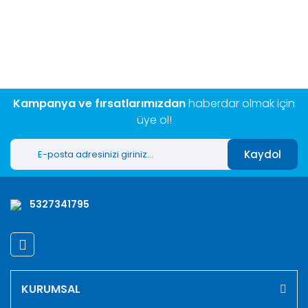
Bu ürünün fiyat bilgisi, resim, ürün açıklamalarında ve diğer
konularda yetersiz gördüğünüz noktaları öneri formunu
Bu ürüne ilk yorumu siz yapın!
kullanarak tarafımıza iletebilirsiniz.
Görüş ve önerileriniz için teşekkür ederiz.
Yorum Yaz
Ürün resmi kalitesiz, bozuk veya görüntülenemiyor.
Ürün açıklamasında eksik bilgiler bulunuyor.
Kampanya ve fırsatlarımızdan
haberdar olmak için
Ürün bilgilerinde hatalar bulunuyor.
üye ol!
Ürün fiyatı diğer sitelerden daha pahalı.
Kaydol
Bu ürüne benzer farklı alternatifler olmalı.
5327341795
Gönder
KURUMSAL