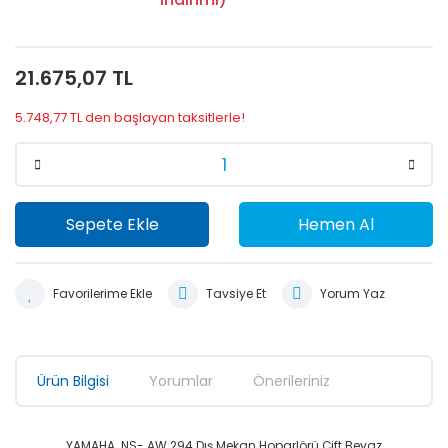
21.675,07 TL
5.748,77 TL den başlayan taksitlerle!
Sepete Ekle
Hemen Al
Tavsiye Et
Yorum Yaz
Ürün Bilgisi
Yorumlar
Önerileriniz
YAMAHA NS- AW 294 Dış Mekan Hoparlörü Çift Beyaz