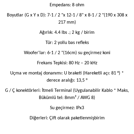
Empedans: 8 ohm
Boyutlar (G x Y x D): 7-1 / 2 "x 12-1 / 8" x 8-1 / 2 "(190 x 308 x
217 mm)
Ağırlık: 4.4 lbs .; 2 kg / birim
Tür: 2 yollu bas refleks
Woofer'lar: 6-1 / 2 "(16cm) su geçirmez koni
Frekans Tepkisi: 80 Hz – 20 kHz
Uçma ve montaj donanımı: U braketi (Hareketli açı: 81 °) *
derece aralığı: 13,5 °
G / Ç konektörleri: İtmeli Terminal (Uygulanabilir Kablo * Maks,
Bükümlü tel: 8mm² / AWG 8)
Su geçirmez: IPx3
Diğerleri: Çift olarak paketlenmişbirim
Bu ürünün fiyat bilgisi, resim, ürün açıklamalarında ve diğer
konularda yetersiz gördüğünüz noktaları öneri formunu