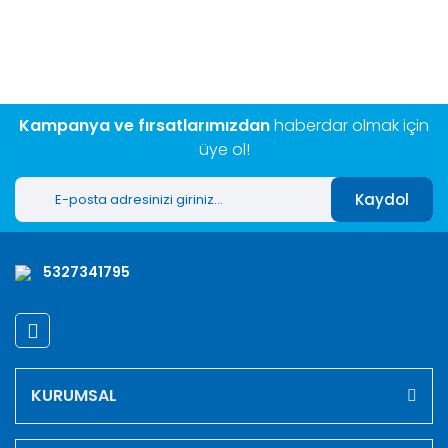
Bu ürüne ilk yorumu siz yapın!
kullanarak tarafımıza iletebilirsiniz.
Görüş ve önerileriniz için teşekkür ederiz.
Yorum Yaz
Ürün resmi kalitesiz, bozuk veya görüntülenemiyor.
Ürün açıklamasında eksik bilgiler bulunuyor.
Kampanya ve fırsatlarımızdan
haberdar olmak için
Ürün bilgilerinde hatalar bulunuyor.
üye ol!
Ürün fiyatı diğer sitelerden daha pahalı.
Kaydol
Bu ürüne benzer farklı alternatifler olmalı.
5327341795
Gönder
KURUMSAL