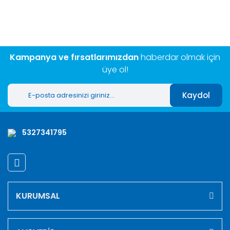
kullanarak tarafımıza iletebilirsiniz.
Görüş ve önerileriniz için teşekkür ederiz.
Yorum Yaz
Ürün resmi kalitesiz, bozuk veya görüntülenemiyor.
Ürün açıklamasında eksik bilgiler bulunuyor.
Kampanya ve fırsatlarımızdan
haberdar olmak için
Ürün bilgilerinde hatalar bulunuyor.
üye ol!
Ürün fiyatı diğer sitelerden daha pahalı.
Kaydol
Bu ürüne benzer farklı alternatifler olmalı.
5327341795
Gönder
KURUMSAL