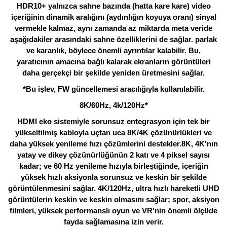
HDR10+ yalnızca sahne bazında (hatta kare kare) video
içeriğinin dinamik aralığını (aydınlığın koyuya oranı) sinyal
vermekle kalmaz, aynı zamanda az miktarda meta veride
aşağıdakiler arasındaki sahne özelliklerini de sağlar. parlak
ve karanlık, böylece önemli ayrıntılar kalabilir. Bu,
yaratıcının amacına bağlı kalarak ekranların görüntüleri
daha gerçekçi bir şekilde yeniden üretmesini sağlar.
*Bu işlev, FW güncellemesi aracılığıyla kullanılabilir.
8K/60Hz, 4k/120Hz*
HDMI eko sistemiyle sorunsuz entegrasyon için tek bir
yükseltilmiş kabloyla uçtan uca 8K/4K çözünürlükleri ve
daha yüksek yenileme hızı çözümlerini destekler.8K, 4K'nın
yatay ve dikey çözünürlüğünün 2 katı ve 4 piksel sayısı
kadar; ve 60 Hz yenileme hızıyla birleştiğinde, içeriğin
yüksek hızlı aksiyonla sorunsuz ve keskin bir şekilde
görüntülenmesini sağlar. 4K/120Hz, ultra hızlı hareketli UHD
görüntülerin keskin ve keskin olmasını sağlar; spor, aksiyon
filmleri, yüksek performanslı oyun ve VR'nin önemli ölçüde
fayda sağlamasına izin verir.