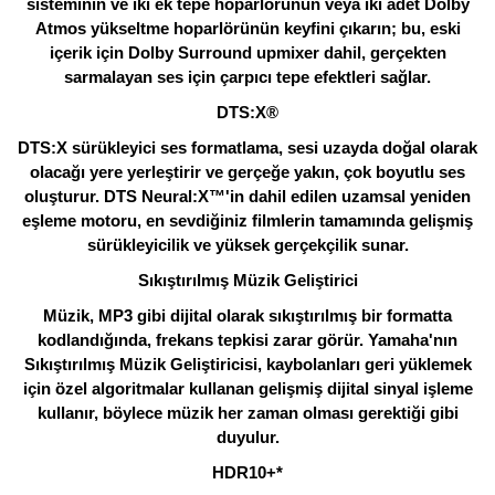
sisteminin ve iki ek tepe hoparlörünün veya iki adet Dolby
Atmos yükseltme hoparlörünün keyfini çıkarın; bu, eski
içerik için Dolby Surround upmixer dahil, gerçekten
sarmalayan ses için çarpıcı tepe efektleri sağlar.
DTS:X®
DTS:X sürükleyici ses formatlama, sesi uzayda doğal olarak
olacağı yere yerleştirir ve gerçeğe yakın, çok boyutlu ses
oluşturur. DTS Neural:X™'in dahil edilen uzamsal yeniden
eşleme motoru, en sevdiğiniz filmlerin tamamında gelişmiş
sürükleyicilik ve yüksek gerçekçilik sunar.
Sıkıştırılmış Müzik Geliştirici
Müzik, MP3 gibi dijital olarak sıkıştırılmış bir formatta
kodlandığında, frekans tepkisi zarar görür. Yamaha'nın
Sıkıştırılmış Müzik Geliştiricisi, kaybolanları geri yüklemek
için özel algoritmalar kullanan gelişmiş dijital sinyal işleme
kullanır, böylece müzik her zaman olması gerektiği gibi
duyulur.
HDR10+*