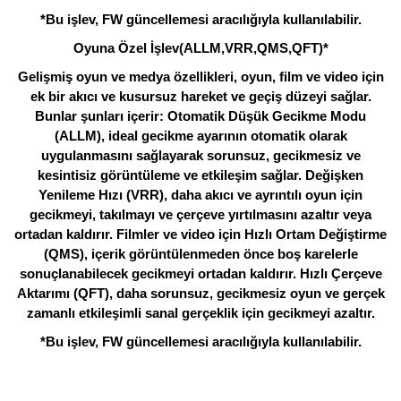
*Bu işlev, FW güncellemesi aracılığıyla kullanılabilir.
Oyuna Özel İşlev(ALLM,VRR,QMS,QFT)*
Gelişmiş oyun ve medya özellikleri, oyun, film ve video için
ek bir akıcı ve kusursuz hareket ve geçiş düzeyi sağlar.
Bunlar şunları içerir: Otomatik Düşük Gecikme Modu
(ALLM), ideal gecikme ayarının otomatik olarak
uygulanmasını sağlayarak sorunsuz, gecikmesiz ve
kesintisiz görüntüleme ve etkileşim sağlar. Değişken
Yenileme Hızı (VRR), daha akıcı ve ayrıntılı oyun için
gecikmeyi, takılmayı ve çerçeve yırtılmasını azaltır veya
ortadan kaldırır. Filmler ve video için Hızlı Ortam Değiştirme
(QMS), içerik görüntülenmeden önce boş karelerle
sonuçlanabilecek gecikmeyi ortadan kaldırır. Hızlı Çerçeve
Aktarımı (QFT), daha sorunsuz, gecikmesiz oyun ve gerçek
zamanlı etkileşimli sanal gerçeklik için gecikmeyi azaltır.
*Bu işlev, FW güncellemesi aracılığıyla kullanılabilir.
Bu ürünün fiyat bilgisi, resim, ürün açıklamalarında ve diğer
konularda yetersiz gördüğünüz noktaları öneri formunu
Bu ürüne ilk yorumu siz yapın!