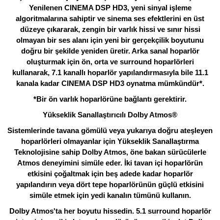
Yenilenen CINEMA DSP HD3, yeni sinyal işleme
algoritmalarına sahiptir ve sinema ses efektlerini en üst
düzeye çıkararak, zengin bir varlık hissi ve sınır hissi
olmayan bir ses alanı için yeni bir gerçekçilik boyutunu
doğru bir şekilde yeniden üretir. Arka sanal hoparlör
oluşturmak için ön, orta ve surround hoparlörleri
kullanarak, 7.1 kanallı hoparlör yapılandırmasıyla bile 11.1
kanala kadar CINEMA DSP HD3 oynatma mümkündür*.
*Bir ön varlık hoparlörüne bağlantı gerektirir.
Yükseklik Sanallaştırıcılı Dolby Atmos®
Sistemlerinde tavana gömülü veya yukarıya doğru ateşleyen
hoparlörleri olmayanlar için Yükseklik Sanallaştırma
Teknolojisine sahip Dolby Atmos, öne bakan sürücülerle
Atmos deneyimini simüle eder. İki tavan içi hoparlörün
etkisini çoğaltmak için beş adede kadar hoparlör
yapılandırın veya dört tepe hoparlörünün güçlü etkisini
simüle etmek için yedi kanalın tümünü kullanın.
Dolby Atmos'ta her boyutu hissedin. 5.1 surround hoparlör