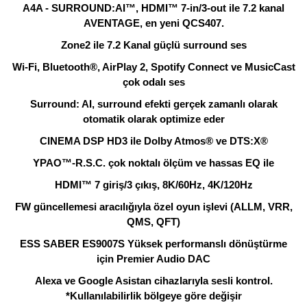
A4A - SURROUND:AI™, HDMI™ 7-in/3-out ile 7.2 kanal
AVENTAGE, en yeni QCS407.
Zone2 ile 7.2 Kanal güçlü surround ses
Wi-Fi, Bluetooth®, AirPlay 2, Spotify Connect ve MusicCast
çok odalı ses
Surround: AI, surround efekti gerçek zamanlı olarak
otomatik olarak optimize eder
CINEMA DSP HD3 ile Dolby Atmos® ve DTS:X®
YPAO™-R.S.C. çok noktalı ölçüm ve hassas EQ ile
HDMI™ 7 giriş/3 çıkış, 8K/60Hz, 4K/120Hz
FW güncellemesi aracılığıyla özel oyun işlevi (ALLM, VRR,
QMS, QFT)
ESS SABER ES9007S Yüksek performanslı dönüştürme
için Premier Audio DAC
Alexa ve Google Asistan cihazlarıyla sesli kontrol.
*Kullanılabilirlik bölgeye göre değişir