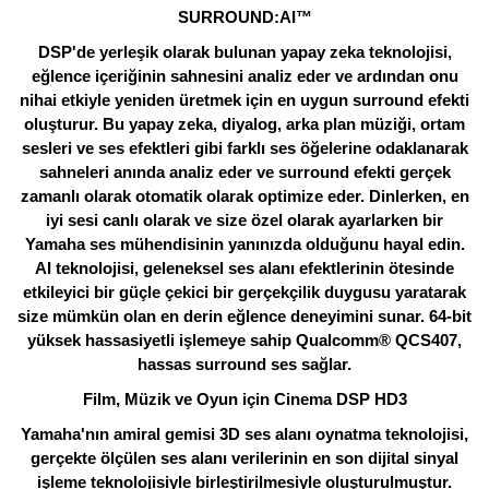
SURROUND:AI™
DSP'de yerleşik olarak bulunan yapay zeka teknolojisi,
eğlence içeriğinin sahnesini analiz eder ve ardından onu
nihai etkiyle yeniden üretmek için en uygun surround efekti
oluşturur. Bu yapay zeka, diyalog, arka plan müziği, ortam
sesleri ve ses efektleri gibi farklı ses öğelerine odaklanarak
sahneleri anında analiz eder ve surround efekti gerçek
zamanlı olarak otomatik olarak optimize eder. Dinlerken, en
iyi sesi canlı olarak ve size özel olarak ayarlarken bir
Yamaha ses mühendisinin yanınızda olduğunu hayal edin.
AI teknolojisi, geleneksel ses alanı efektlerinin ötesinde
etkileyici bir güçle çekici bir gerçekçilik duygusu yaratarak
size mümkün olan en derin eğlence deneyimini sunar. 64-bit
yüksek hassasiyetli işlemeye sahip Qualcomm® QCS407,
hassas surround ses sağlar.
Film, Müzik ve Oyun için Cinema DSP HD3
Yamaha'nın amiral gemisi 3D ses alanı oynatma teknolojisi,
gerçekte ölçülen ses alanı verilerinin en son dijital sinyal
işleme teknolojisiyle birleştirilmesiyle oluşturulmuştur.