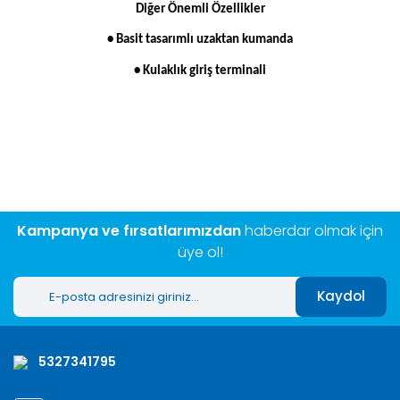
Diğer Önemli Özellikler
• Basit tasarımlı uzaktan kumanda
• Kulaklık giriş terminali
Bu ürünün fiyat bilgisi, resim, ürün açıklamalarında ve diğer
konularda yetersiz gördüğünüz noktaları öneri formunu
Bu ürüne ilk yorumu siz yapın!
kullanarak tarafımıza iletebilirsiniz.
Görüş ve önerileriniz için teşekkür ederiz.
Yorum Yaz
Ürün resmi kalitesiz, bozuk veya görüntülenemiyor.
Ürün açıklamasında eksik bilgiler bulunuyor.
Kampanya ve fırsatlarımızdan
haberdar olmak için
Ürün bilgilerinde hatalar bulunuyor.
üye ol!
Ürün fiyatı diğer sitelerden daha pahalı.
Kaydol
Bu ürüne benzer farklı alternatifler olmalı.
5327341795