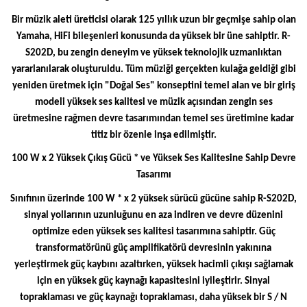
Bir müzik aleti üreticisi olarak 125 yıllık uzun bir geçmişe sahip olan
Yamaha, HiFi bileşenleri konusunda da yüksek bir üne sahiptir. R-
S202D, bu zengin deneyim ve yüksek teknolojik uzmanlıktan
yararlanılarak oluşturuldu. Tüm müziği gerçekten kulağa geldiği gibi
yeniden üretmek için "Doğal Ses" konseptini temel alan ve bir giriş
modeli yüksek ses kalitesi ve müzik açısından zengin ses
üretmesine rağmen devre tasarımından temel ses üretimine kadar
titiz bir özenle inşa edilmiştir.
100 W x 2 Yüksek Çıkış Gücü * ve Yüksek Ses Kalitesine Sahip Devre
Tasarımı
Sınıfının üzerinde 100 W * x 2 yüksek sürücü gücüne sahip R-S202D,
sinyal yollarının uzunluğunu en aza indiren ve devre düzenini
optimize eden yüksek ses kalitesi tasarımına sahiptir. Güç
transformatörünü güç amplifikatörü devresinin yakınına
yerleştirmek güç kaybını azaltırken, yüksek hacimli çıkışı sağlamak
için en yüksek güç kaynağı kapasitesini iyileştirir. Sinyal
topraklaması ve güç kaynağı topraklaması, daha yüksek bir S / N