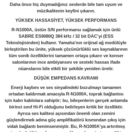
Daha önce hiç duymadığınız seslerde bile tam uyum ve
müzikalitenin keyfini çıkarın.
YÜKSEK HASSASİYET, YÜKSEK PERFORMANS
R-N1000A, üstün S/N performansı sağlamak için ünlü
SABRE ES9080Q 384 kHz / 32 bit DAC'yi (ESS
Teknolojisinden) kullanır. Yamaha'nın orijinal ağ modülüyle
birleştirilen bu ünite, yüksek çözünürlüklü ses kaynaklarının
tüm sonik özelliklerini tamamen ortaya çıkarır ve konser
salonlarının ince ambiyansını ve sesteki hassas ifade
nüanslarını bile etkili bir şekilde yeniden üretir.
DÜŞÜK EMPEDANS KAVRAMI
Enerji kaybını ve ses sinyalindeki bozulmayı tamamen
ortadan kaldırmak amacıyla R-N1000A, toprak bağlantısı
için kalın kablolara sahiptir; bu, bileşenlerin gerçek anlamda
birinci sınıf Hi-Fi olduğunu belirleyen kritik bir özelliktir.
Ayrıca ses kalitesi açısından önemli olan zemini
güçlendirmek adına güç amplifikatörü kısmından çıkış için
vidalı bağlantı benimsenmiştir. Bu, R-N1000A'ya artırılmış