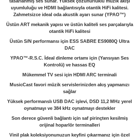
tasarlanmış ses sunar. Yüksek çözünürlüklü müzik akışı
uyumluluğu ve HDMI bağlantısıyla otantik HiFi kalitesi.
Zahmetsizce ideal oda akustik ayarı sunar (YPAO™)
Üstün ART mekanik yapısı ve üstün kaliteli ses parçalarıyla
otantik HiFi kalitesi
Üstün S/N performansı için ESS SABRE ES9080Q Ultra
DAC
YPAO™-R.S.C. İdeal dinleme ortamı için (Yansıyan Ses
Kontrolü) ve hassas EQ
Mükemmel TV sesi için HDMI ARC terminali
MusicCast favori müzik servislerinizden akış yapmanızı
sağlar
Yüksek performanslı USB DAC işlevi, DSD 11,2 MHz yerel
oynatmayı ve 384 kHz oynatmayı destekler
Son derece güvenli bağlantı için saf pirinçten kesilmiş
orijinal hoparlör terminalleri
Vinil plak koleksiyonunuzun keyfini çıkarmanız için özel