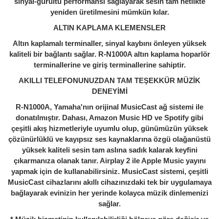
sinyal-gürültü performansı sağlayarak sesin tam netlikte
yeniden üretilmesini mümkün kılar.
ALTIN KAPLAMA KLEMENSLER
Altın kaplamalı terminaller, sinyal kaybını önleyen yüksek
kaliteli bir bağlantı sağlar. R-N1000A altın kaplama hoparlör
terminallerine ve giriş terminallerine sahiptir.
AKILLI TELEFONUNUZDAN TAM TEŞEKKÜR MÜZİK
DENEYİMİ
R-N1000A, Yamaha'nın orijinal MusicCast ağ sistemi ile
donatılmıştır. Dahası, Amazon Music HD ve Spotify gibi
çeşitli akış hizmetleriyle uyumlu olup, günümüzün yüksek
çözünürlüklü ve kayıpsız ses kaynaklarına özgü olağanüstü
yüksek kaliteli sesin tam aslına sadık kalarak keyfini
çıkarmanıza olanak tanır. Airplay 2 ile Apple Music yayını
yapmak için de kullanabilirsiniz. MusicCast sistemi, çeşitli
MusicCast cihazlarını akıllı cihazınızdaki tek bir uygulamaya
bağlayarak evinizin her yerinde kolayca müzik dinlemenizi
sağlar.