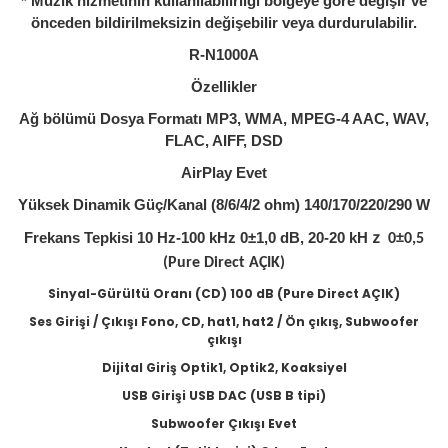
* Müzik hizmetinin kullanılabilirliği bölgeye göre değişir ve
önceden bildirilmeksizin değişebilir veya durdurulabilir.
R-N1000A
Özellikler
Ağ bölümü Dosya Formatı MP3, WMA, MPEG-4 AAC, WAV,
FLAC, AIFF, DSD
AirPlay Evet
Yüksek Dinamik Güç/Kanal (8/6/4/2 ohm) 140/170/220/290 W
Frekans Tepkisi 10 Hz-100 kHz 0±1,0 dB, 20-20 kH
ｚ
0±0,5
(Pure Direct AÇIK)
Sinyal-Gürültü Oranı (CD) 100 dB (Pure Direct AÇIK)
Ses Girişi / Çıkışı Fono, CD, hat1, hat2 / Ön çıkış, Subwoofer
çıkışı
Dijital Giriş Optik1, Optik2, Koaksiyel
USB Girişi USB DAC (USB B tipi)
Subwoofer Çıkışı Evet