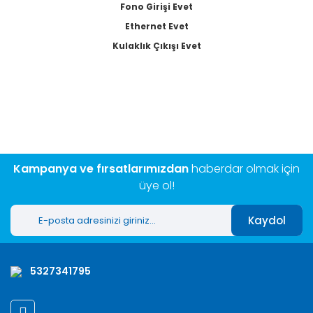
Fono Girişi Evet
Ethernet Evet
Kulaklık Çıkışı Evet
Bu ürünün fiyat bilgisi, resim, ürün açıklamalarında ve diğer
konularda yetersiz gördüğünüz noktaları öneri formunu
Bu ürüne ilk yorumu siz yapın!
kullanarak tarafımıza iletebilirsiniz.
Görüş ve önerileriniz için teşekkür ederiz.
Yorum Yaz
Ürün resmi kalitesiz, bozuk veya görüntülenemiyor.
Ürün açıklamasında eksik bilgiler bulunuyor.
Kampanya ve fırsatlarımızdan
haberdar olmak için
Ürün bilgilerinde hatalar bulunuyor.
üye ol!
Ürün fiyatı diğer sitelerden daha pahalı.
Kaydol
Bu ürüne benzer farklı alternatifler olmalı.
5327341795
Gönder