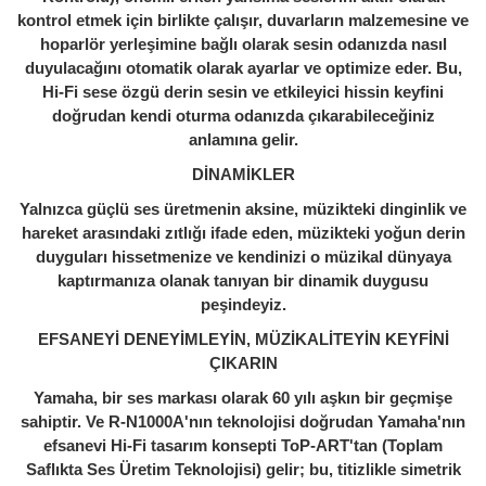
kontrol etmek için birlikte çalışır, duvarların malzemesine ve
hoparlör yerleşimine bağlı olarak sesin odanızda nasıl
duyulacağını otomatik olarak ayarlar ve optimize eder. Bu,
Hi-Fi sese özgü derin sesin ve etkileyici hissin keyfini
doğrudan kendi oturma odanızda çıkarabileceğiniz
anlamına gelir.
DİNAMİKLER
Yalnızca güçlü ses üretmenin aksine, müzikteki dinginlik ve
hareket arasındaki zıtlığı ifade eden, müzikteki yoğun derin
duyguları hissetmenize ve kendinizi o müzikal dünyaya
kaptırmanıza olanak tanıyan bir dinamik duygusu
peşindeyiz.
EFSANEYİ DENEYİMLEYİN, MÜZİKALİTEYİN KEYFİNİ
ÇIKARIN
Yamaha, bir ses markası olarak 60 yılı aşkın bir geçmişe
sahiptir. Ve R-N1000A'nın teknolojisi doğrudan Yamaha'nın
efsanevi Hi-Fi tasarım konsepti ToP-ART'tan (Toplam
Saflıkta Ses Üretim Teknolojisi) gelir; bu, titizlikle simetrik