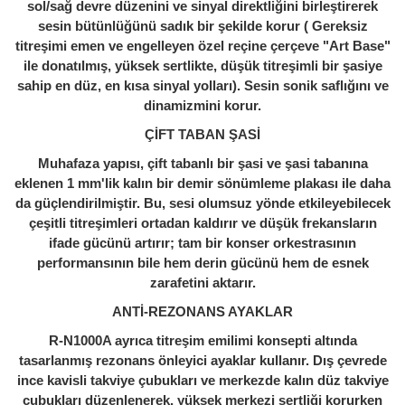
sol/sağ devre düzenini ve sinyal direktliğini birleştirerek
sesin bütünlüğünü sadık bir şekilde korur ( Gereksiz
titreşimi emen ve engelleyen özel reçine çerçeve "Art Base"
ile donatılmış, yüksek sertlikte, düşük titreşimli bir şasiye
sahip en düz, en kısa sinyal yolları). Sesin sonik saflığını ve
dinamizmini korur.
ÇİFT TABAN ŞASİ
Muhafaza yapısı, çift tabanlı bir şasi ve şasi tabanına
eklenen 1 mm'lik kalın bir demir sönümleme plakası ile daha
da güçlendirilmiştir. Bu, sesi olumsuz yönde etkileyebilecek
çeşitli titreşimleri ortadan kaldırır ve düşük frekansların
ifade gücünü artırır; tam bir konser orkestrasının
performansının bile hem derin gücünü hem de esnek
zarafetini aktarır.
ANTİ-REZONANS AYAKLAR
R-N1000A ayrıca titreşim emilimi konsepti altında
tasarlanmış rezonans önleyici ayaklar kullanır. Dış çevrede
ince kavisli takviye çubukları ve merkezde kalın düz takviye
çubukları düzenlenerek, yüksek merkezi sertliği korurken