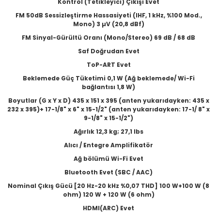
Kontrol (Tetikleyici) Çıkışı Evet
FM 50dB Sessizleştirme Hassasiyeti (IHF, 1 kHz, %100 Mod.,
Mono) 3 µV (20,8 dBf)
FM Sinyal-Gürültü Oranı (Mono/Stereo) 69 dB / 68 dB
Saf Doğrudan Evet
ToP-ART Evet
Beklemede Güç Tüketimi 0,1 W (Ağ beklemede/ Wi-Fi
bağlantısı 1,8 W)
Boyutlar (G x Y x D) 435 x 151 x 395 (anten yukarıdayken: 435 x
232 x 395)+ 17-1/8" x 6" x 15-1/2" (anten yukarıdayken: 17-1/ 8" x
9-1/8" x 15-1/2")
Ağırlık 12,3 kg; 27,1 lbs
Alıcı / Entegre Amplifikatör
Ağ bölümü Wi-Fi Evet
Bluetooth Evet (SBC / AAC)
Nominal Çıkış Gücü [20 Hz-20 kHz %0,07 THD] 100 W+100 W (8
ohm) 120 W + 120 W (6 ohm)
HDMI(ARC) Evet