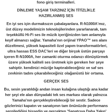
fono giriş terminalleri.
DİNLEME YAŞAM TARZINIZ İÇİN TİTİZLİKLE
HAZIRLANMIŞ SES
En iyi ses için durmaksızın çabalayanlara. R-N1000A'mız,
üst düzey modelimizin teknolojilerinden yararlanarak, tam
teşekküllü Hi-Fi ses ile müzik içeriğinizden tam anlamıyla
keyif almanızı sağlar. Yamaha'nın orijinal YPAO™ ses alanı
düzeltmesi, yüksek kapasiteli özel yapım transformatörleri,
ultra hassas ESS DAC'leri ve diğer birçok üstün parçayı
içeren R-N1000A, her zamanki oturma odanızı dönüştürmek
üzere yüksek kaliteli ses üretmek için gereken her şeye
sahiptir. kendinizi müziğe kaptırabileceğiniz ve saf ses
zevkinin tadını çıkarabileceğiniz olağanüstü bir ortama.
GERÇEK SES
Bu, sesin yaratıldığı andan insan kulağına ulaştığı ana kadar
her şeyi ele alan dünyadaki tek ses markası olarak yalnızca
Yamaha'nın gerçekleştirebileceği bir sestir. Sadece
gözlerinizi kapatın ve sanatçının tam önünüzde performans
sergilediğini hissedin ve gerçekten 'Sanatçıya Daha Yakın'