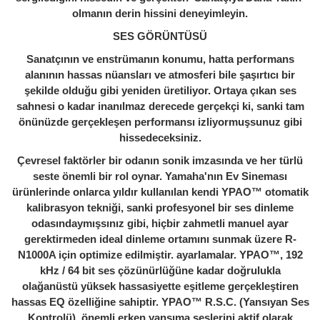
olmanın derin hissini deneyimleyin.
SES GÖRÜNTÜSÜ
Sanatçının ve enstrümanın konumu, hatta performans
alanının hassas nüansları ve atmosferi bile şaşırtıcı bir
şekilde olduğu gibi yeniden üretiliyor. Ortaya çıkan ses
sahnesi o kadar inanılmaz derecede gerçekçi ki, sanki tam
önünüzde gerçekleşen performansı izliyormuşsunuz gibi
hissedeceksiniz.
Çevresel faktörler bir odanın sonik imzasında ve her türlü
seste önemli bir rol oynar. Yamaha'nın Ev Sineması
ürünlerinde onlarca yıldır kullanılan kendi YPAO™ otomatik
kalibrasyon tekniği, sanki profesyonel bir ses dinleme
odasındaymışsınız gibi, hiçbir zahmetli manuel ayar
gerektirmeden ideal dinleme ortamını sunmak üzere R-
N1000A için optimize edilmiştir. ayarlamalar. YPAO™, 192
kHz / 64 bit ses çözünürlüğüne kadar doğrulukla
olağanüstü yüksek hassasiyette eşitleme gerçekleştiren
hassas EQ özelliğine sahiptir. YPAO™ R.S.C. (Yansıyan Ses
Kontrolü), önemli erken yansıma seslerini aktif olarak