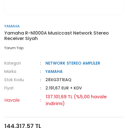
YAMAHA
Yamaha R-N1000A Musiccast Network Stereo
Receiver Siyah
Yorum Yap
Kategori
NETWORK STEREO AMPLİLER
Marka
YAMAHA
Stok Kodu
28XG3T1EAQ
Fiyat
2.191,67 EUR + KDV
137.101,69 TL (%5,00 havale
Havale
indirimi)
144.317,57 TL