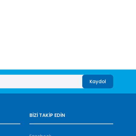
afımıza iletebilirsiniz.
Kaydol
BİZİ TAKİP EDİN