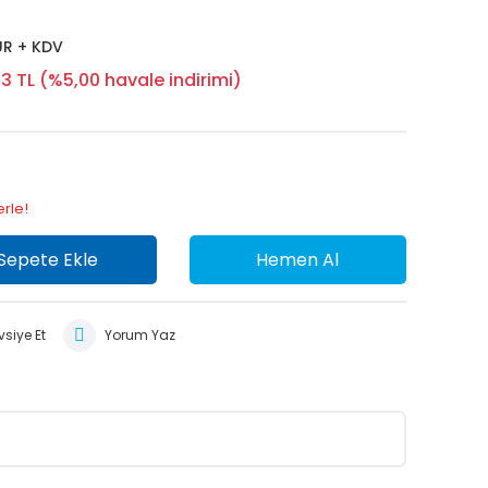
UR + KDV
3 TL (%5,00 havale indirimi)
erle!
Sepete Ekle
Hemen Al
siye Et
Yorum Yaz