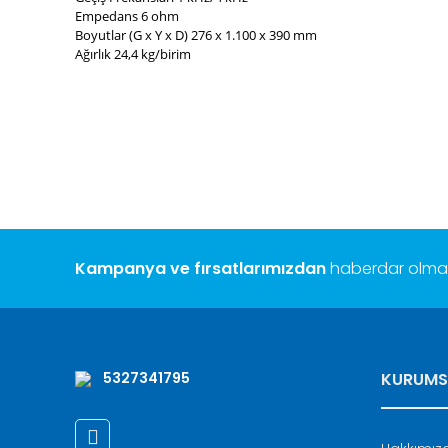
Empedans 6 ohm
Boyutlar (G x Y x D) 276 x 1.100 x 390 mm
Ağırlık 24,4 kg/birim
Bu ürünün fiyat bilgisi, resim, ürün açıklamalarında ve diğ
Görüş ve önerileriniz için teşekkür ederiz.
Ürün resmi kalitesiz, bozuk veya görüntülenemiyor.
Ürün açıklamasında eksik bilgiler bulunuyor.
Ürün bilgilerinde hatalar bulunuyor.
Ürün fiyatı diğer sitelerden daha pahalı.
Bu ürüne benzer farklı alternatifler olmalı.
Kampanya ve fırsatlarımızdan
haberdar olmak 
5327341795
KURUMS