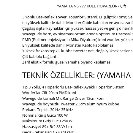
YAMAHA NS 777 KULE HOPARLÖR - Çift
3 Yönlü Bas-Reflex Tower Hoparlör Sistemi. EF (Eliptik Form) Se
en yüksek kalitede dahili Monster Cable kabloları ve ayrıca za
Çağdaş dijital kaynaklar için yüksek hassasiyet ve geniş dinamik
Waveguide horn, ev sineması ortamlarında optimum uzamsal ifade
PMD (Polimer enjeksiyonlu Mika Diyafram) koni woofer, yüksek p
En yüksek kalitede dahili Monster Kablo kablolaması
Yüksek frekans tepkili kubbe tweeter net, doğal yüksek sesler 
Çift kablolu bağlantı
Zarif eliptik formlu güzel Yamaha piyano kaplaması
TEKNİK ÖZELLİKLER: (YAMAHA N
Tip 3 Yollu, 4 Hoparlörlü Bas-Reflex Ayaklı Hoparlör Sistemi
Woofer'lar Çift 20cm PMD koni
Waveguide kornalı MidRange Driver 13cm koni
Waveguide boynuzlu Tweeter 2.5cm alüminyum kubbe
Frekans Tepkisi 30 Hz-35 kHz
Nominal Giriş Gücü 100 W
Maksimum Giriş Gücü 250 W
Hassasiyet 89 dB/2,83 V/1 m
Geçiş Frekansları 1 kHz/4 kHz