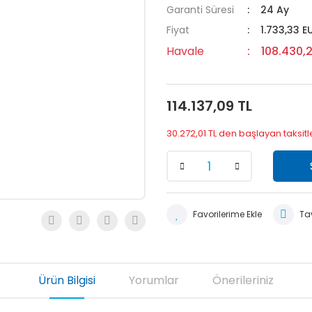
Garanti Süresi
24 Ay
Fiyat
1.733,33 E
Havale
108.430,2
114.137,09 TL
30.272,01 TL den başlayan taksitl
Tav
Ürün Bilgisi
Yorumlar
Önerileriniz