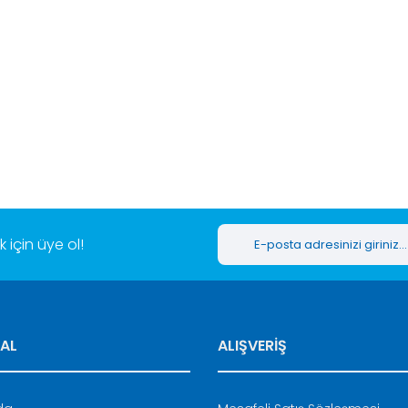
er konularda yetersiz gördüğünüz noktaları öneri formunu kullanarak tar
Bu ürüne ilk yorumu siz yapın!
Yorum Yaz
için üye ol!
AL
ALIŞVERİŞ
Gönder