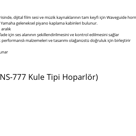
risinde, dijital film sesi ve müzik kaynaklarının tam keyfi için Waveguide ho
rif Yamaha geleneksel piyano kaplama kabinleri bulunur.
 aralık
 için ses alanının şekillendirilmesini ve kontrol edilmesini sağlar
erformanslı malzemeleri ve tasarımı olağanüstü doğruluk için birleştirir
sunar
S-777 Kule Tipi Hoparlör)