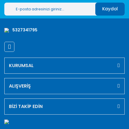
Ürün fiyatı diğer sitelerden daha pahalı.
Kaydol
Bu ürüne benzer farklı alternatifler olmalı.
5327341795
Gönder
KURUMSAL
ALIŞVERİŞ
BİZİ TAKİP EDİN