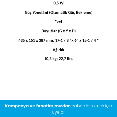
0,5 W
Güç Yönetimi (Otomatik Güç Bekleme)
Evet
Boyutlar (G x Y x D)
435 x 151 x 387 mm; 17-1 / 8 ”x 6” x 15-1 / 4 ”
Ağırlık
10,3 kg; 22,7 lbs.
Bu ürünün fiyat bilgisi, resim, ürün açıklamalarında ve diğer
konularda yetersiz gördüğünüz noktaları öneri formunu
Bu ürüne ilk yorumu siz yapın!
kullanarak tarafımıza iletebilirsiniz.
Görüş ve önerileriniz için teşekkür ederiz.
Yorum Yaz
Ürün resmi kalitesiz, bozuk veya görüntülenemiyor.
Ürün açıklamasında eksik bilgiler bulunuyor.
Kampanya ve fırsatlarımızdan
haberdar olmak için
Ürün bilgilerinde hatalar bulunuyor.
üye ol!