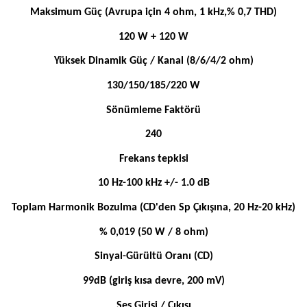
Maksimum Güç (Avrupa için 4 ohm, 1 kHz,% 0,7 THD)
120 W + 120 W
Yüksek Dinamik Güç / Kanal (8/6/4/2 ohm)
130/150/185/220 W
Sönümleme Faktörü
240
Frekans tepkisi
10 Hz-100 kHz +/- 1.0 dB
Toplam Harmonik Bozulma (CD'den Sp Çıkışına, 20 Hz-20 kHz)
% 0,019 (50 W / 8 ohm)
Sinyal-Gürültü Oranı (CD)
99dB (giriş kısa devre, 200 mV)
Ses Girişi / Çıkışı