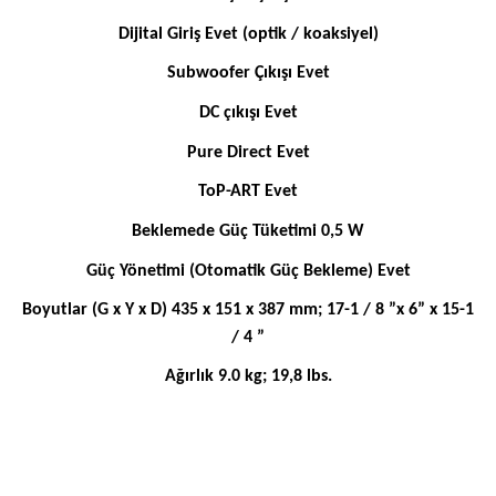
Dijital Giriş Evet (optik / koaksiyel)
Subwoofer Çıkışı Evet
DC çıkışı Evet
Pure Direct Evet
ToP-ART Evet
Beklemede Güç Tüketimi 0,5 W
Güç Yönetimi (Otomatik Güç Bekleme) Evet
Boyutlar (G x Y x D) 435 x 151 x 387 mm; 17-1 / 8 ”x 6” x 15-1
/ 4 ”
Ağırlık 9.0 kg; 19,8 lbs.
Bu ürünün fiyat bilgisi, resim, ürün açıklamalarında ve diğer
konularda yetersiz gördüğünüz noktaları öneri formunu
Bu ürüne ilk yorumu siz yapın!
kullanarak tarafımıza iletebilirsiniz.