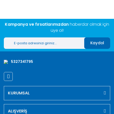
Görüş ve önerileriniz için teşekkür ederiz.
Yorum Yaz
Ürün resmi kalitesiz, bozuk veya görüntülenemiyor.
Ürün açıklamasında eksik bilgiler bulunuyor.
Kampanya ve fırsatlarımızdan
haberdar olmak için
Ürün bilgilerinde hatalar bulunuyor.
üye ol!
Ürün fiyatı diğer sitelerden daha pahalı.
Kaydol
Bu ürüne benzer farklı alternatifler olmalı.
5327341795
Gönder
KURUMSAL
ALIŞVERİŞ