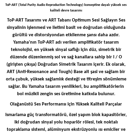
ToP-ART (Total Purity Audio Reproduction Technology) konseptine dayalı yüksek ses
kaliteli devre tasarımı
ToP-ART Tasarımı ve ART Tabanı Optimum Sesi Sağlayın Ses
sinyalinin işlenmesi ve iletimi basit ve doğrudan olduğunda
gürültü ve distorsiyondan etkilenme şansı daha azdır.
Yamaha’nın ToP-ART adı verilen amplifikatör tasarım
teknolojisi, en yüksek sinyal saflığı için düz, simetrik bir
düzende düzenlenmiş sol ve sağ kanallara sahip bir I / O
(girişten çıkışa) Doğrudan Simetrik Tasarım içerir. Ek olarak,
ART (Anti-Resonance and Tough) Base alt şasi ve sağlam bir
orta çubuk, yüksek sağlamlık desteği ve titreşim sönümleme
sağlar. Bu Yamaha tasarım yenilikleri, bu amplifikatörlerin
bol müzikli zengin ses üretimine katkıda bulunur.
Olağanüstü Ses Performansı için Yüksek Kaliteli Parçalar
Ismarlama güç transformatörü, özel yapım blok kapasitörler,
iki doğrudan sinyal yolu hoparlör rölesi, tek noktalı
topraklama sistemi, alüminyum ekstrüzyonlu ısı emiciler ve