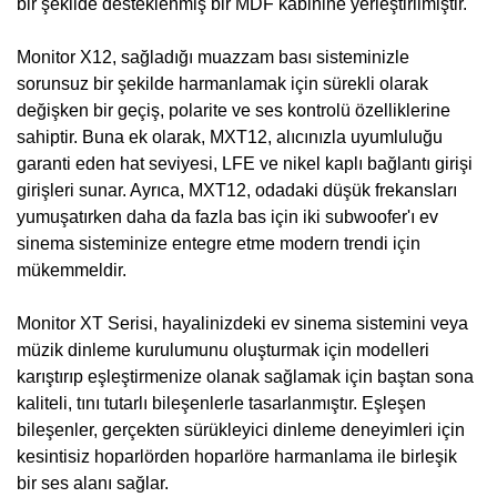
bir şekilde desteklenmiş bir MDF kabinine yerleştirilmiştir.
Monitor X12, sağladığı muazzam bası sisteminizle
sorunsuz bir şekilde harmanlamak için sürekli olarak
değişken bir geçiş, polarite ve ses kontrolü özelliklerine
sahiptir. Buna ek olarak, MXT12, alıcınızla uyumluluğu
garanti eden hat seviyesi, LFE ve nikel kaplı bağlantı girişi
girişleri sunar. Ayrıca, MXT12, odadaki düşük frekansları
yumuşatırken daha da fazla bas için iki subwoofer'ı ev
sinema sisteminize entegre etme modern trendi için
mükemmeldir.
Monitor XT Serisi, hayalinizdeki ev sinema sistemini veya
müzik dinleme kurulumunu oluşturmak için modelleri
karıştırıp eşleştirmenize olanak sağlamak için baştan sona
kaliteli, tını tutarlı bileşenlerle tasarlanmıştır. Eşleşen
bileşenler, gerçekten sürükleyici dinleme deneyimleri için
kesintisiz hoparlörden hoparlöre harmanlama ile birleşik
bir ses alanı sağlar.