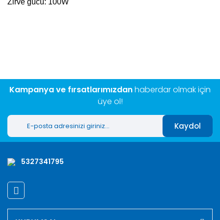
Zirve gücü: 100W
Bu ürünün fiyat bilgisi, resim, ürün açıklamalarında ve diğer
konularda yetersiz gördüğünüz noktaları öneri formunu
Bu ürüne ilk yorumu siz yapın!
kullanarak tarafımıza iletebilirsiniz.
Görüş ve önerileriniz için teşekkür ederiz.
Yorum Yaz
Ürün resmi kalitesiz, bozuk veya görüntülenemiyor.
Ürün açıklamasında eksik bilgiler bulunuyor.
Kampanya ve fırsatlarımızdan
haberdar olmak için
Ürün bilgilerinde hatalar bulunuyor.
üye ol!
Ürün fiyatı diğer sitelerden daha pahalı.
Kaydol
Bu ürüne benzer farklı alternatifler olmalı.
5327341795
Gönder