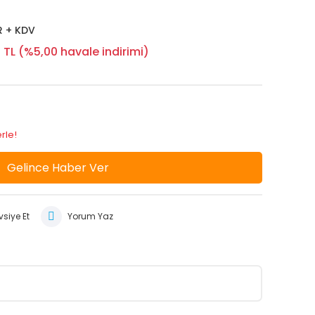
R + KDV
 TL (%5,00 havale indirimi)
rle!
Gelince Haber Ver
siye Et
Yorum Yaz