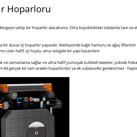
r Hoparloru
eye sahip bir hoparlör alacaksınız. Orta büyüklükteki odalarda tam ve eks
bir duvar içi hoparlör yapısıdır. Merkezinde kağıt hamuru ve ağaç liflerinin
cı olan hafif, iyi huylu, ama rastgele bir yapı kazandırır.
ık ve zamanlama sağlar ve ultra hafif yumuşak kubbeli tweeter, yüksek frekan
-60 ​​gerçek bir tam aralıklı hoparlördür ve ek subwoofer gerektirmez - hepsi ge