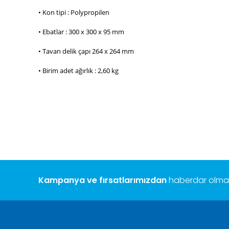
• Kon tipi : Polypropilen
• Ebatlar : 300 x 300 x 95 mm
• Tavan delik çapı 264 x 264 mm
• Birim adet ağırlık : 2,60 kg
Bu ürünün fiyat bilgisi, resim, ürün açıklamalarında ve diğ
Görüş ve önerileriniz için teşekkür ederiz.
Ürün resmi kalitesiz, bozuk veya görüntülenemiyor.
Ürün açıklamasında eksik bilgiler bulunuyor.
Ürün bilgilerinde hatalar bulunuyor.
Ürün fiyatı diğer sitelerden daha pahalı.
Bu ürüne benzer farklı alternatifler olmalı.
Kampanya ve fırsatlarımızdan
haberdar olmak 