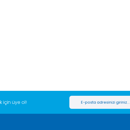
er konularda yetersiz gördüğünüz noktaları öneri formunu kullanarak tar
Bu ürüne ilk yorumu siz yapın!
Yorum Yaz
için üye ol!