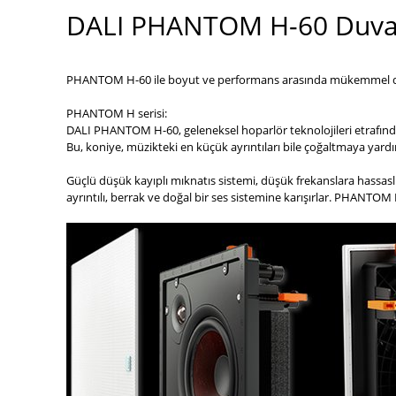
DALI PHANTOM H-60 Duva
PHANTOM H-60 ​​ile boyut ve performans arasında mükemmel deng
PHANTOM H serisi:
DALI PHANTOM H-60, geleneksel hoparlör teknolojileri etrafında 
Bu, koniye, müzikteki en küçük ayrıntıları bile çoğaltmaya yardım
Güçlü düşük kayıplı mıknatıs sistemi, düşük frekanslara hassasl
ayrıntılı, berrak ve doğal bir ses sistemine karışırlar. PHANTOM H