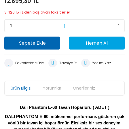
12.895,30 TL
3.420,15 TL den başlayan taksitlerle!
Sepete Ekle
Hemen Al
Tavsiye Et
Yorum Yaz
Ürün Bilgisi
Yorumlar
Önerileriniz
Dali Phantom E-60 Tavan Hoparlörü ( ADET )
DALI PHANTOM E-60, mükemmel performans gösteren çok
yönlü bir tavan içi hoparlördür. Eksiksiz bir ses deneyimi