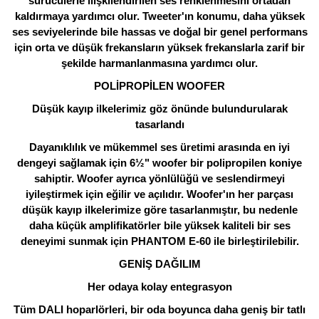
sürücülerle ilişkilendirilen ses renklenmesini ortadan
kaldırmaya yardımcı olur. Tweeter'ın konumu, daha yüksek
ses seviyelerinde bile hassas ve doğal bir genel performans
için orta ve düşük frekansların yüksek frekanslarla zarif bir
şekilde harmanlanmasına yardımcı olur.
POLİPROPİLEN WOOFER
Düşük kayıp ilkelerimiz göz önünde bulundurularak
tasarlandı
Dayanıklılık ve mükemmel ses üretimi arasında en iyi
dengeyi sağlamak için 6½" woofer bir polipropilen koniye
sahiptir. Woofer ayrıca yönlülüğü ve seslendirmeyi
iyileştirmek için eğilir ve açılıdır. Woofer'ın her parçası
düşük kayıp ilkelerimize göre tasarlanmıştır, bu nedenle
daha küçük amplifikatörler bile yüksek kaliteli bir ses
deneyimi sunmak için PHANTOM E-60 ile birleştirilebilir.
GENİŞ DAĞILIM
Her odaya kolay entegrasyon
Tüm DALI hoparlörleri, bir oda boyunca daha geniş bir tatlı