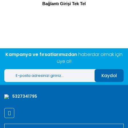
Bağlantı Girişi Tek Tel
Bu ürünün fiyat bilgisi, resim, ürün açıklamalarında ve diğer
konularda yetersiz gördüğünüz noktaları öneri formunu
Bu ürüne ilk yorumu siz yapın!
kullanarak tarafımıza iletebilirsiniz.
Görüş ve önerileriniz için teşekkür ederiz.
Yorum Yaz
Ürün resmi kalitesiz, bozuk veya görüntülenemiyor.
Ürün açıklamasında eksik bilgiler bulunuyor.
Kampanya ve fırsatlarımızdan
haberdar olmak için
Ürün bilgilerinde hatalar bulunuyor.
üye ol!
Ürün fiyatı diğer sitelerden daha pahalı.
Kaydol
Bu ürüne benzer farklı alternatifler olmalı.
5327341795
Gönder