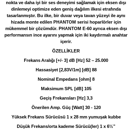
nokta ve daha iyi bir ses deneyimi sağlamak için eksen dışı
dinlemeyi optimize eden geniş dağılım ilkesi etrafında
tasarlanmıştır. Bu ilke, bir duvar veya tavan yüzeyi ile aynı
hizada monte edilen PHANTOM serisi hoparlörler için
mükemmel bir çözümdür. PHANTOM E-60 ayrıca eksen dışı
performansın ince ayarını yapmak için iki kaydırmalı anahtar
içerir.
ÖZELLİKLER
Frekans Aralığı [+/- 3] dB [Hz] 52 – 25.000
Hassasiyet [2,83V/1m] [dB] 88
Nominal Empedans [ohm] 8
Maksimum SPL [dB] 105
Geçiş Frekansları [Hz] 3,3
Önerilen Amp. Güç [Watt] 30 - 120
Yüksek Frekans Sürücüsü 1 x 28 mm yumuşak kubbe
Düşük Frekans/orta kademe Sürücü(ler) 1 x 6½”