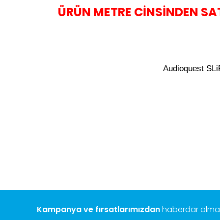
ÜRÜN METRE CİNSİNDEN SA
Audioquest SLiP
Bu ürünün fiyat bilgisi, resim, ürün açıklamalarında ve diğ
Görüş ve önerileriniz için teşekkür ederiz.
Ürün resmi kalitesiz, bozuk veya görüntülenemiyor.
Ürün açıklamasında eksik bilgiler bulunuyor.
Ürün bilgilerinde hatalar bulunuyor.
Ürün fiyatı diğer sitelerden daha pahalı.
Bu ürüne benzer farklı alternatifler olmalı.
Kampanya ve fırsatlarımızdan
haberdar olmak 