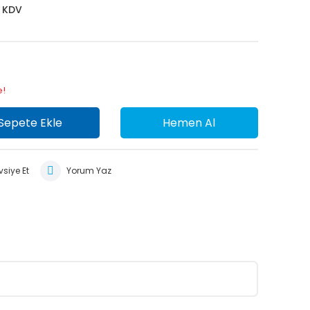
+ KDV
e!
Sepete Ekle
Hemen Al
siye Et
Yorum Yaz