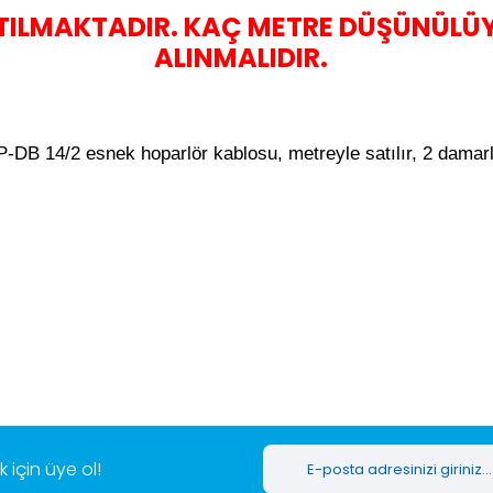
TILMAKTADIR. KAÇ METRE DÜŞÜNÜLÜ
ALINMALIDIR.
-DB 14/2 esnek hoparlör kablosu, metreyle satılır, 2 damar
er konularda yetersiz gördüğünüz noktaları öneri formunu kullanarak tar
Bu ürüne ilk yorumu siz yapın!
Yorum Yaz
için üye ol!