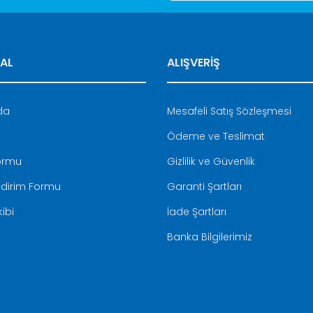
AL
ALIŞVERİŞ
Gönder
da
Mesafeli Satış Sözleşmesi
Ödeme ve Teslimat
Formu
Gizlilik ve Güvenlik
ldirim Formu
Garanti Şartları
ibi
İade Şartları
Banka Bilgilerimiz