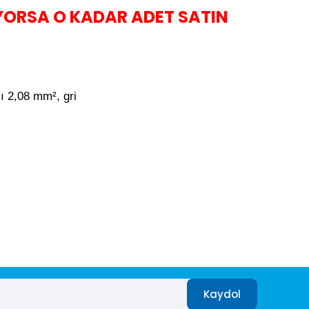
YORSA O KADAR ADET SATIN
lı 2,08 mm², gri
afımıza iletebilirsiniz.
Kaydol